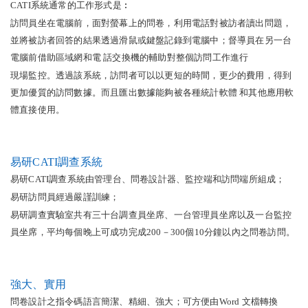
CATI系統通常的工作形式是︰
訪問員坐在電腦前，面對螢幕上的問卷，利用電話對被訪者讀出問題，
並將被訪者回答的結果透過滑鼠或鍵盤記錄到電腦中；督導員在另一台
電腦前借助區域網和電 話交換機的輔助對整個訪問工作進行
現場監控。透過該系統，訪問者可以以更短的時間，更少的費用，得到
更加優質的訪問數據。而且匯出數據能夠被各種統計軟體 和其他應用軟
體直接使用。
易研CATI調查系統
易研CATI調查系統由管理台、問卷設計器、監控端和訪問端所組成；
易研訪問員經過嚴謹訓練；
易研調查實驗室共有三十台調查員坐席、一台管理員坐席以及一台監控
員坐席，平均每個晚上可成功完成200－300個10分鐘以內之問卷訪問。
強大、實用
問卷設計之指令碼語言簡潔、精細、強大；可方便由Word 文檔轉換