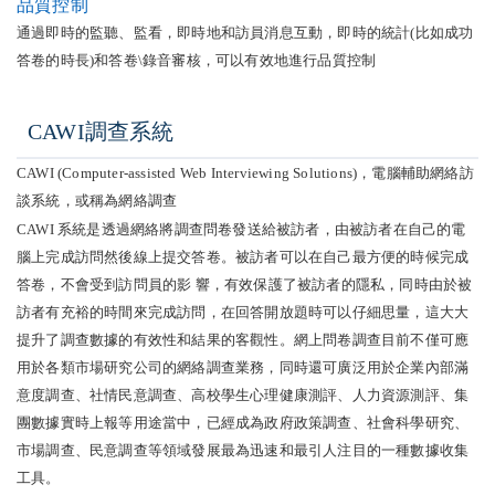
品質控制
通過即時的監聽、監看，即時地和訪員消息互動，即時的統計(比如成功
答卷的時長)和答卷\錄音審核，可以有效地進行品質控制
CAWI調查系統
CAWI (Computer-assisted Web Interviewing Solutions)，電腦輔助網絡訪
談系統，或稱為網絡調查
CAWI 系統是透過網絡將調查問卷發送給被訪者，由被訪者在自己的電
腦上完成訪問然後線上提交答卷。被訪者可以在自己最方便的時候完成
答卷，不會受到訪問員的影 響，有效保護了被訪者的隱私，同時由於被
訪者有充裕的時間來完成訪問，在回答開放題時可以仔細思量，這大大
提升了調查數據的有效性和結果的客觀性。網上問卷調查目前不僅可應
用於各類市場研究公司的網絡調查業務，同時還可廣泛用於企業內部滿
意度調查、社情民意調查、高校學生心理健康測評、人力資源測評、集
團數據實時上報等用途當中，已經成為政府政策調查、社會科學研究、
市場調查、民意調查等領域發展最為迅速和最引人注目的一種數據收集
工具。