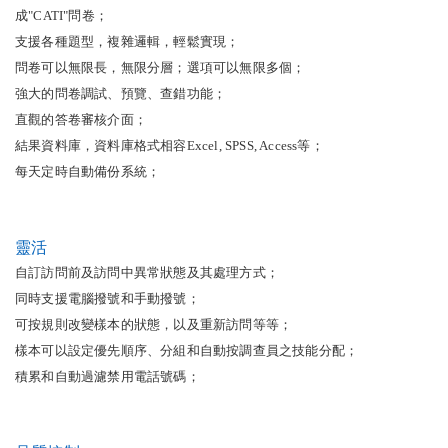
成"CATI"問卷；
支援各種題型，複雜邏輯，輕鬆實現；
問卷可以無限長，無限分層；選項可以無限多個；
強大的問卷調試、預覽、查錯功能；
直觀的答卷審核介面；
結果資料庫，資料庫格式相容Excel, SPSS, Access等；
每天定時自動備份系統；
靈活
自訂訪問前及訪問中異常狀態及其處理方式；
同時支援電腦撥號和手動撥號；
可按規則改變樣本的狀態，以及重新訪問等等；
樣本可以設定優先順序、分組和自動按調查員之技能分配；
積累和自動過濾禁用電話號碼；