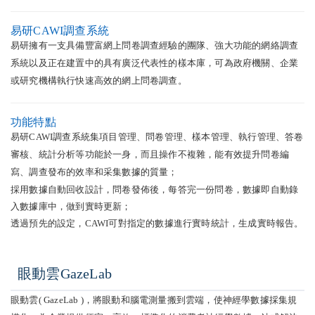
易研CAWI調查系統
易研擁有一支具備豐富網上問卷調查經驗的團隊、強大功能的網絡調查
系統以及正在建置中的具有廣泛代表性的樣本庫，可為政府機關、企業
或研究機構執行快速高效的網上問卷調查。
功能特點
易研CAWI調查系統集項目管理、問卷管理、樣本管理、執行管理、答卷
審核、統計分析等功能於一身，而且操作不複雜，能有效提升問卷編
寫、調查發布的效率和采集數據的質量；
採用數據自動回收設計，問卷發佈後，每答完一份問卷，數據即自動錄
入數據庫中，做到實時更新；
透過預先的設定，CAWI可對指定的數據進行實時統計，生成實時報告。
眼動雲GazeLab
眼動雲( GazeLab )，將眼動和腦電測量搬到雲端，使神經學數據採集規