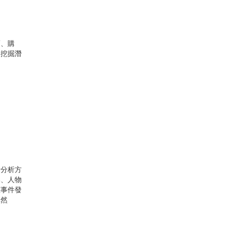
薦、購
，挖掘潛
計分析方
牌、人物
究事件發
未然