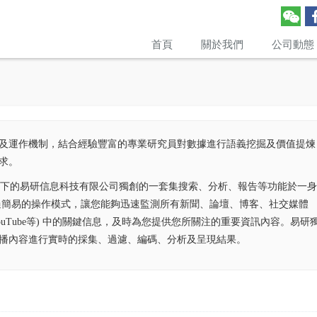
首頁
關於我們
公司動態
及運作機制，結合經驗豐富的專業研究員對數據進行語義挖掘及價值提煉
求。
方案旗下的易研信息科技有限公司獨創的一套集搜索、分析、報告等功能於一
過簡易的操作模式，讓您能夠迅速監測所有新聞、論壇、博客、社交媒體
微博&YouTube等) 中的關鍵信息，及時為您提供您所關注的重要資訊內容。易研
播內容進行實時的採集、過濾、編碼、分析及呈現結果。