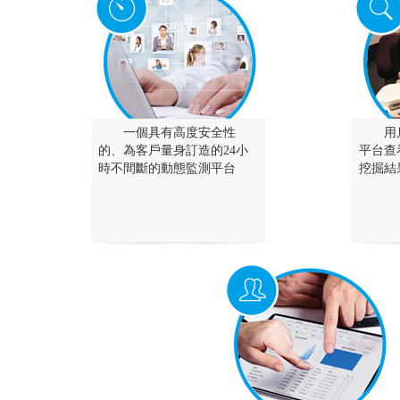
一個具有高度安全性
用
的、為客戶量身訂造的24小
平台查
時不間斷的動態監測平台
挖掘結