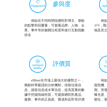
參與度
例如在不同時間段網民對博文、發帖
例
的點擊和回覆量，可窺看品牌、人物、企
小V，
業、事件等的被關注程度和進行互動指數
袖及其
排名
評價質
eMiner在市場上最強大的優勢之一，
例
獨創科學嚴謹的分析機制，排除垃圾信
掘危機、
息，接龍信息或水軍信息，從高質量的數
期、突
據中挖掘情緒特質，可窺探網民對產品、
曝光度
服務、事件的正負面、贊成和反對等評價
變化，