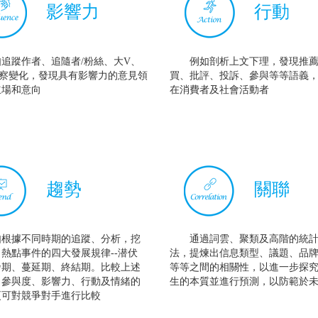
影響力
行動
如追蹤作者、追隨者/粉絲、大V、
例如剖析上文下理，發現推
觀察變化，發現具有影響力的意見領
買、批評、投訴、參與等等語義
立場和意向
在消費者及社會活動者
趨勢
關聯
如根據不同時期的追蹤、分析，挖
通過詞雲、聚類及高階的統
熱點事件的四大發展規律--潜伏
法，提煉出信息類型、議題、品
發期、蔓延期、終結期。比較上述
等等之間的相關性，以進一步探
、參與度、影響力、行動及情緒的
生的本質並進行預測，以防範於
更可對競爭對手進行比較